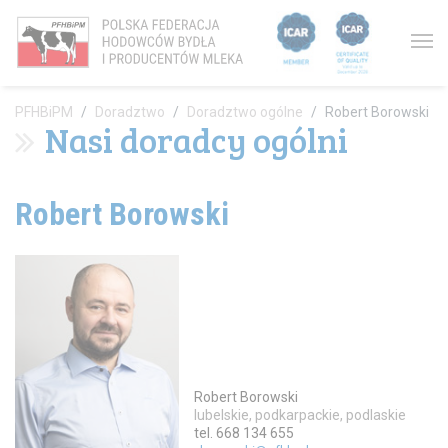
You are here:
PFHBiPM
Doradztwo
Doradztwo ogólne
Robert Borowski
Nasi doradcy ogólni
Robert Borowski
Robert Borowski
lubelskie, podkarpackie, podlaskie
tel. 668 134 655