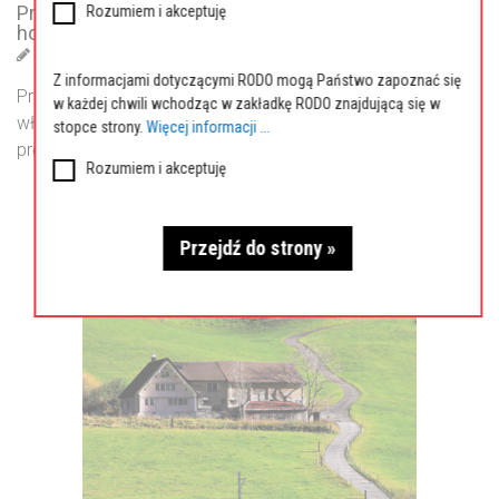
Przykłady adaptacji budynków gospodarskich do
Rozumiem i akceptuję
hodowli bydła – na co zwrócić uwagę. cz. 2
Aneta Neneman
|
22/06/2021
|
Doradztwo ogólne
Z informacjami dotyczącymi RODO mogą Państwo zapoznać się
Przez mikroklimat w budynku inwentarskim rozumie się
w każdej chwili wchodząc w zakładkę RODO znajdującą się w
właściwości powietrza: jego temperaturę, wilgotność,
stopce strony.
Więcej informacji ...
prędkość przepływu, zanieczyszczenie…
Rozumiem i akceptuję
CZYTAJ WIĘCEJ
Przejdź do strony »